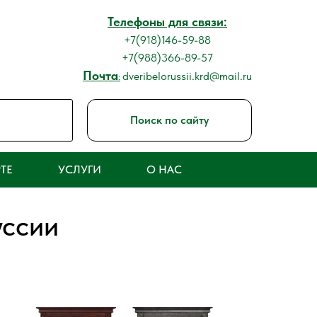
Телефоны для связи:
+7(918)146-59-88
+7(988)366-89-57
Почта
dveribelorussii.krd@mail.ru
:
Поиск по сайту
ТЕ
УСЛУГИ
О НАС
ссии