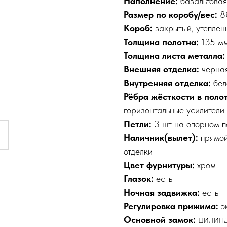
Наполнение:
базальтовая
Размер по коробу/вес:
8
Короб:
закрытый, утеплен
Толщина полотна:
135 м
Толщина листа металла
Внешняя отделка:
черна
Внутренняя отделка:
бел
Рёбра жёсткости в поло
горизонтальные усилители
Петли:
3 шт на опорном 
Наличник(вылет):
прямой
отделки
Цвет фурнитуры:
хром
Глазок:
есть
Ночная задвижка:
есть
Регулировка прижима:
э
Основной замок:
ЦИЛИНДР