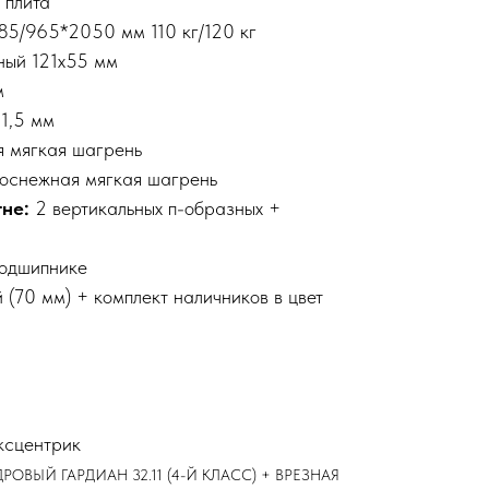
 плита
85/965*2050 мм 110 кг/120 кг
ный 121х55 мм
м
:
1,5 мм
я мягкая шагрень
оснежная мягкая шагрень
тне:
2 вертикальных п-образных +
подшипнике
 (70 мм) + комплект наличников в цвет
ксцентрик
ОВЫЙ ГАРДИАН 32.11 (4-Й КЛАСС) + ВРЕЗНАЯ