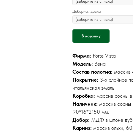
Доборная доска
В корзину
Фирма:
Porte Vista
Модель:
Вена
Состав полотна:
массив 
Покрытие:
3-х слойное п
итальянская эмаль
Коробка:
массив сосны в
Наличник:
массив сосны 
90*16*2150 мм.
Добор:
МДФ в шпоне дуб
Карниз:
массив ольхи, 60